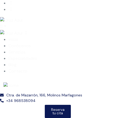
Inicio
Conócenos
Servicios
Especialidades
Blog
Contacto
Ctra. de Mazarrón, 166, Molinos Marfagones
+34 968538094
Reserva
tu cita